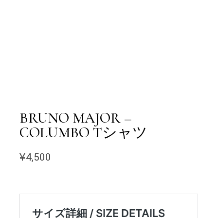
BRUNO MAJOR –
COLUMBO Tシャツ
¥
4,500