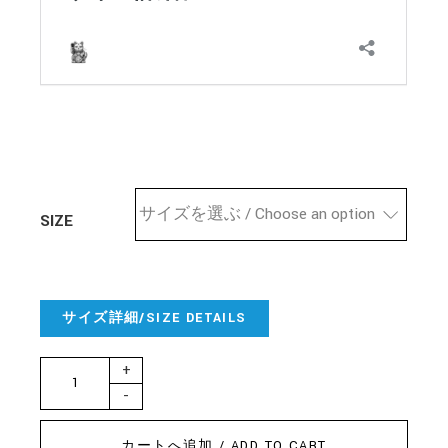
サイズを選ぶ / Choose an option
SIZE
サイズ詳細/SIZE DETAILS
Bruno Major - Columbo Tシャツ quantity
+
-
カートへ追加 / ADD TO CART