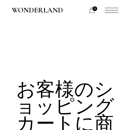
Skip
to
WONDERLAND
0
the
content
お客様のシ
ョッピング
カートに商