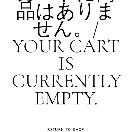
品はありま
せん。/
YOUR CART
IS
CURRENTLY
EMPTY.
RETURN TO SHOP