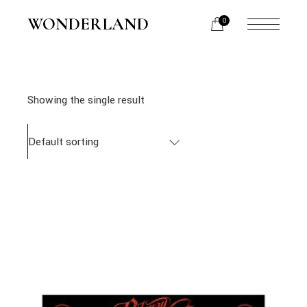
Skip
to
WONDERLAND
0
the
content
Showing the single result
Default sorting