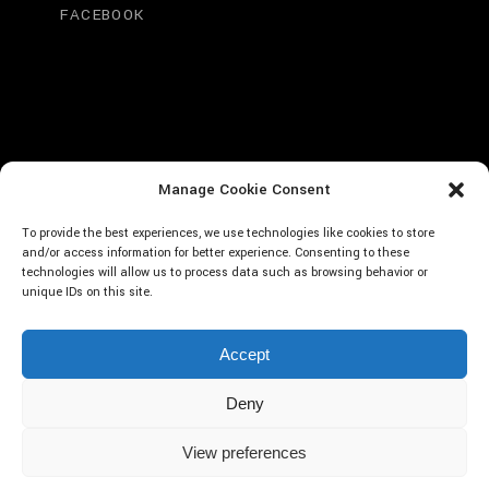
FACEBOOK
Manage Cookie Consent
To provide the best experiences, we use technologies like cookies to store
and/or access information for better experience. Consenting to these
technologies will allow us to process data such as browsing behavior or
unique IDs on this site.
Accept
© 2023 Wonderland LLC, All Rights Reserved.
Deny
LEGAL NOTICE
CONDITIONS
REFUND POLICY
FAQ
View preferences
#1 in Japanese Merchandising