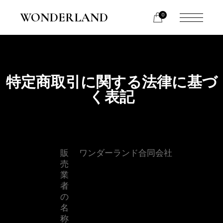
WONDERLAND
0
特定商取引に関する法律に基づ
く表記
販
ワンダーランド合同会社
売
業
者
の
名
称