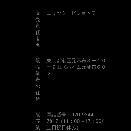
販
エリック ビショップ
売
責
任
者
名
販
東京都港区元麻布３ー１０
売
ー９山水ハイム元麻布６０
業
２
者
の
住
所
販
電話番号：
070-9344-
売
7817
（
11
：
00
～
17
：
00/
業
土日祝日休み）