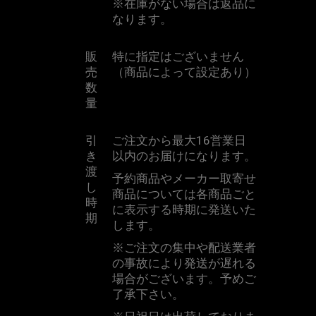
※
在庫がない場合は返品に
なります。
販
特に指定はございません
売
（商品によって設定あり）
数
量
引
ご注文から最大
16
営業日
き
以内のお届けになります。
渡
予約商品やメーカー取寄せ
し
商品については各商品ごと
時
に表示する時期に発送いた
期
します。
※
ご注文の集中や配送業者
の事故により発送が遅れる
場合がございます。予めご
了承下さい。