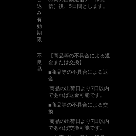
込
信）後、
5
日間とします。
み
有
効
期
限
不
【商品等の不具合による返
良
金または交換】
品
■
商品等の不具合による返
金
·商品の出荷日より
7
日以内
であれば返金可能です。
■
商品等の不具合による交
換
·商品の出荷日より
7
日以内
であれば交換可能です。