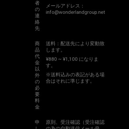
者
メールアドレス：
の
info@wonderlandgroup.net
連
絡
先
商
送料：配送先により変動致
品
します。
代
¥880 ~ ¥1,100
になりま
金
す。
以
※
送料込みの表記がある場
外
合はそれに準じます。
の
必
要
料
金
申
原則、受注確認（受注確認
し
の為の自動送信メール発